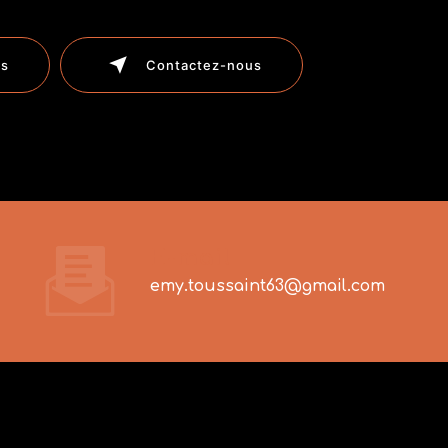
us
Contactez-nous
E-mail
emy.toussaint63@gmail.com