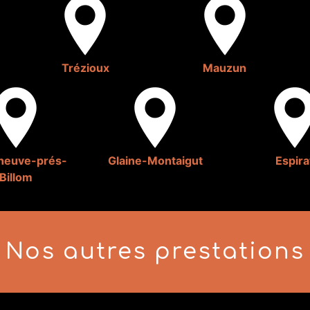
Trézioux
Mauzun
eneuve-prés-
Glaine-Montaigut
Espira
Billom
Nos autres prestations