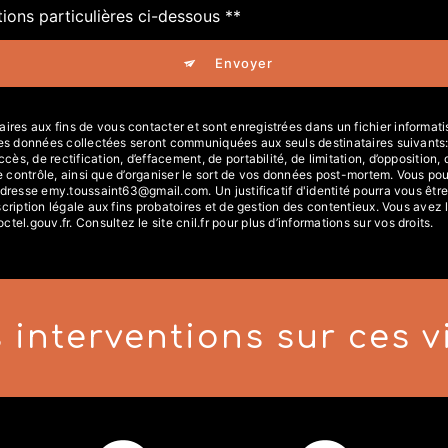
tions particulières ci-dessous **
Envoyer
s aux fins de vous contacter et sont enregistrées dans un fichier informatisé
 Les données collectées seront communiquées aux seuls destinataires suivants
s, de rectification, d’effacement, de portabilité, de limitation, d’opposition
de contrôle, ainsi que d’organiser le sort de vos données post-mortem. Vous pou
'adresse emy.toussaint63@gmail.com. Un justificatif d'identité pourra vous 
ription légale aux fins probatoires et de gestion des contentieux. Vous avez le 
octel.gouv.fr
. Consultez le site cnil.fr pour plus d’informations sur vos droits.
 interventions sur ces vi