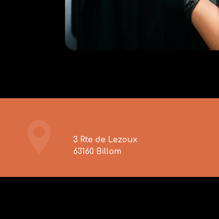
Adresse
3 Rte de Lezoux
63160 Billom