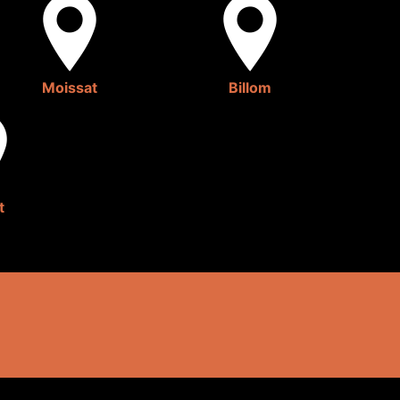
Moissat
Billom
t