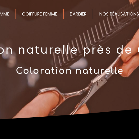
OMME
COIFFURE FEMME
BARBIER
NOS RÉALISATIONS
on naturelle près de
Coloration naturelle