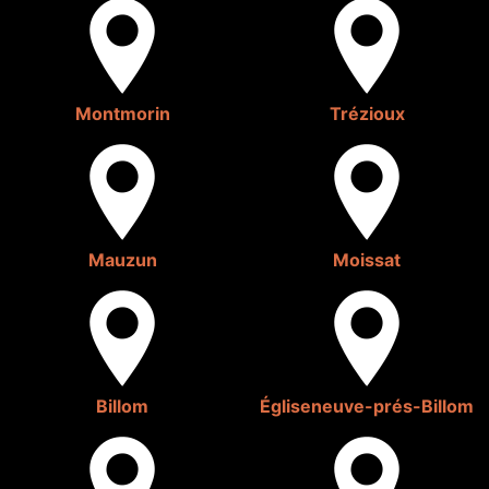
Montmorin
Trézioux
Mauzun
Moissat
Billom
Égliseneuve-prés-Billom